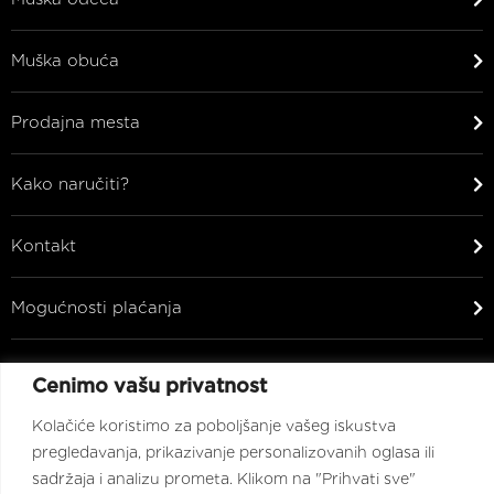
Muška obuća
Prodajna mesta
Kako naručiti?
Kontakt
Mogućnosti plaćanja
Ostalo
Cenimo vašu privatnost
Zaprati nas na
Kolačiće koristimo za poboljšanje vašeg iskustva
pregledavanja, prikazivanje personalizovanih oglasa ili
sadržaja i analizu prometa. Klikom na "Prihvati sve"