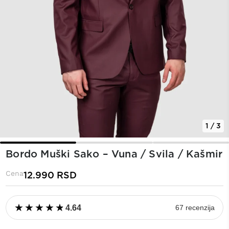
1 / 3
Bordo Muški Sako – Vuna / Svila / Kašmir
Cena
12.990
RSD
★
★
★
★
★
★
★
★
★
★
4.64
67 recenzija