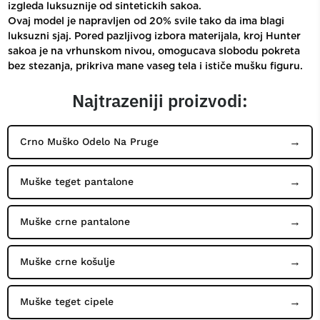
izgleda luksuznije od sintetickih sakoa.
Ovaj model je napravljen od 20% svile tako da ima blagi
luksuzni sjaj. Pored pazljivog izbora materijala, kroj Hunter
sakoa je na vrhunskom nivou, omogucava slobodu pokreta
bez stezanja, prikriva mane vaseg tela i ističe mušku figuru.
Najtrazeniji proizvodi:
Crno Muško Odelo Na Pruge
Muške teget pantalone
Muške crne pantalone
Muške crne košulje
Muške teget cipele