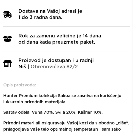
Dostava na Vašoj adresi je
1 do 3 radna dana.
Rok za zamenu velicine je 14 dana
od dana kada preuzmete paket.
Proizvod je dostupan i u radnji
Niš |
Obrenovićeva 82/2
Opis proizvoda:
Hunter Premium kolekcija Sakoa se zasniva na korišćenju
luksuznih prirodnih materijala.
Sastav odela: Vuna 70%, Svila 20%, Kašmir 10%.
Prirodni materijali osiguravaju Vašoj kozi da slobodno „diše“,
prilagodjava Vaše telo optimalnoj temperaturi i sam sako