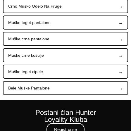
Crno Muško Odelo Na Pruge
Muške teget pantalone
Muške crne pantalone
Muške crne košulje
Muške teget cipele
Bele Muške Pantalone
Postani član Hunter
Loyality Kluba
Registruj se