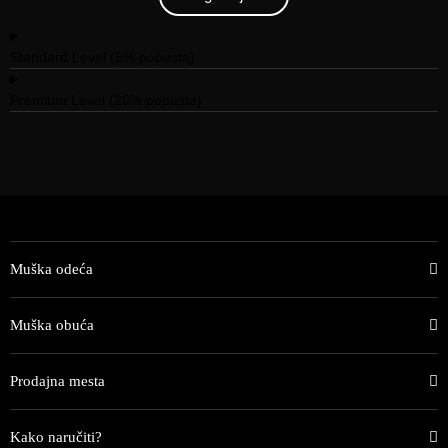
Standard Level (5% popusta)
Premium Level (20% popusta)
Muška odeća
Muška obuća
Prodajna mesta
Kako naručiti?