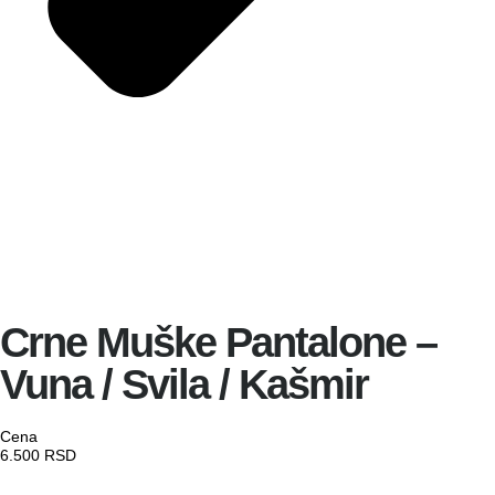
Crne Muške Pantalone –
Vuna / Svila / Kašmir
Cena
6.500
RSD