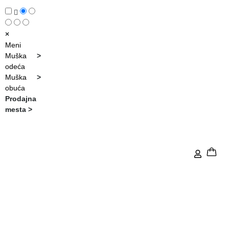
×
Meni
Muška
>
odeća
Muška
>
obuća
Prodajna
mesta
>
Lokal Niš - Obrenovićeva 82/2
>
Kako naručiti?
Više o brendu Hunter