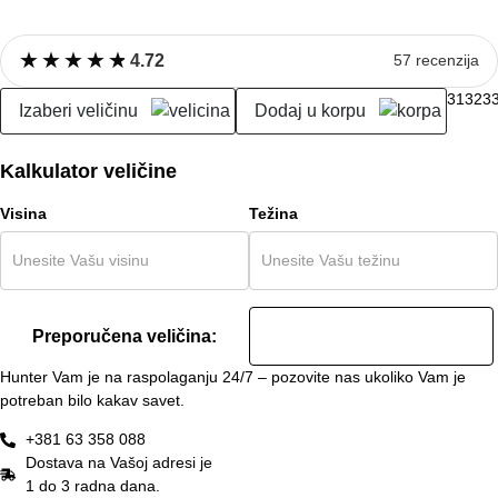
★
★
★
★
★
★
★
★
★
★
4.72
57 recenzija
31
32
3
Izaberi veličinu
Dodaj u korpu
Kalkulator veličine
Visina
Težina
Preporučena veličina:
Hunter Vam je na raspolaganju 24/7 – pozovite nas ukoliko Vam je
potreban bilo kakav savet.
+381 63 358 088
Dostava na Vašoj adresi je
1 do 3 radna dana.