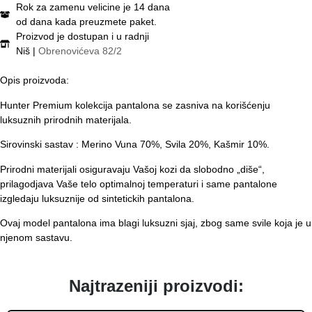
Rok za zamenu velicine je 14 dana
od dana kada preuzmete paket.
Proizvod je dostupan i u radnji
Niš |
Obrenovićeva 82/2
Opis proizvoda:
Hunter Premium kolekcija pantalona se zasniva na korišćenju
luksuznih prirodnih materijala.
Sirovinski sastav : Merino Vuna 70%, Svila 20%, Kašmir 10%.
Prirodni materijali osiguravaju Vašoj kozi da slobodno „diše“,
prilagodjava Vaše telo optimalnoj temperaturi i same pantalone
izgledaju luksuznije od sintetickih pantalona.
Ovaj model pantalona ima blagi luksuzni sjaj, zbog same svile koja je u
njenom sastavu.
Najtrazeniji proizvodi: