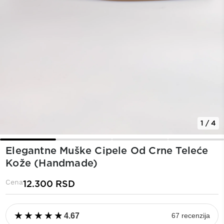
1 / 4
Elegantne Muške Cipele Od Crne Teleće
Kože (Handmade)
Cena
12.300
RSD
★
★
★
★
★
★
★
★
★
★
4.67
67 recenzija