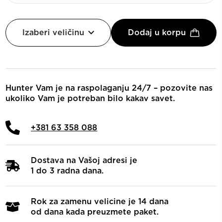
Izaberi veličinu
Dodaj u korpu
Hunter Vam je na raspolaganju 24/7 – pozovite nas
ukoliko Vam je potreban bilo kakav savet.
+381 63 358 088
Dostava na Vašoj adresi je
1 do 3 radna dana.
Rok za zamenu velicine je 14 dana
od dana kada preuzmete paket.