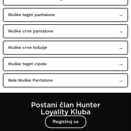
Muške teget pantalone
Muške crne pantalone
Muške crne košulje
Muške teget cipele
Bele Muške Pantalone
Postani član Hunter
Loyality Kluba
Registruj se