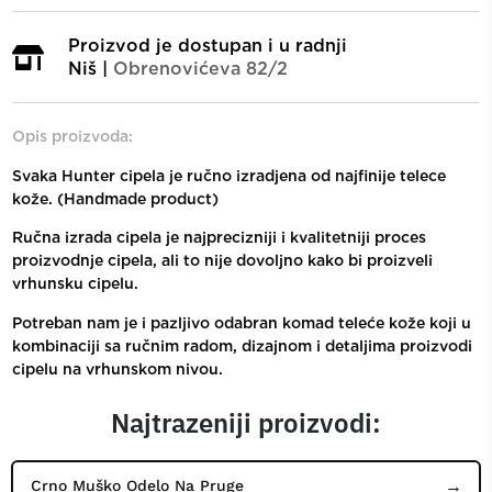
Proizvod je dostupan i u radnji
Niš |
Obrenovićeva 82/2
Opis proizvoda:
Svaka Hunter cipela je ručno izradjena od najfinije telece
kože. (Handmade product)
Ručna izrada cipela je najprecizniji i kvalitetniji proces
proizvodnje cipela, ali to nije dovoljno kako bi proizveli
vrhunsku cipelu.
Potreban nam je i pazljivo odabran komad teleće kože koji u
kombinaciji sa ručnim radom, dizajnom i detaljima proizvodi
cipelu na vrhunskom nivou.
Najtrazeniji proizvodi:
Crno Muško Odelo Na Pruge