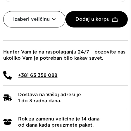
Izaberi veličinu
Dodaj u korpu
Hunter Vam je na raspolaganju 24/7 – pozovite nas
ukoliko Vam je potreban bilo kakav savet.
+381 63 358 088
Dostava na Vašoj adresi je
1 do 3 radna dana.
Rok za zamenu velicine je 14 dana
od dana kada preuzmete paket.