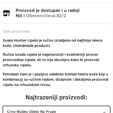
Proizvod je dostupan i u radnji
Niš |
Obrenovićeva 82/2
Opis proizvoda:
Svaka Hunter cipela je ručno izradjena od najfinije telece
kože. (Handmade product)
Ručna izrada cipela je najprecizniji i kvalitetniji proces
proizvodnje cipela, ali to nije dovoljno kako bi proizveli
vrhunsku cipelu.
Potreban nam je i pazljivo odabran komad teleće kože koji u
kombinaciji sa ručnim radom, dizajnom i detaljima proizvodi
cipelu na vrhunskom nivou.
Najtrazeniji proizvodi:
Crno Muško Odelo Na Pruge