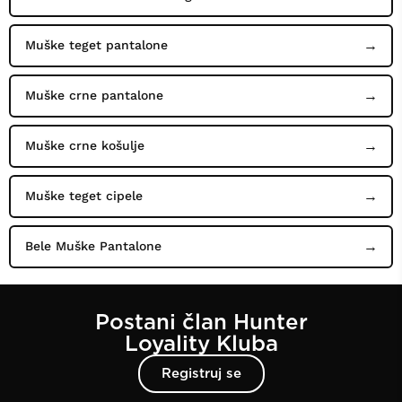
Muške teget pantalone
Muške crne pantalone
Muške crne košulje
Muške teget cipele
Bele Muške Pantalone
Postani član Hunter
Loyality Kluba
Registruj se