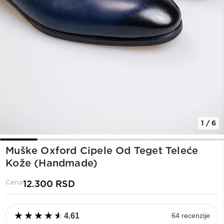
1 / 6
Muške Oxford Cipele Od Teget Teleće
Kože (Handmade)
Cena
12.300
RSD
★
★
★
★
★
★
★
★
★
★
4.61
64 recenzije