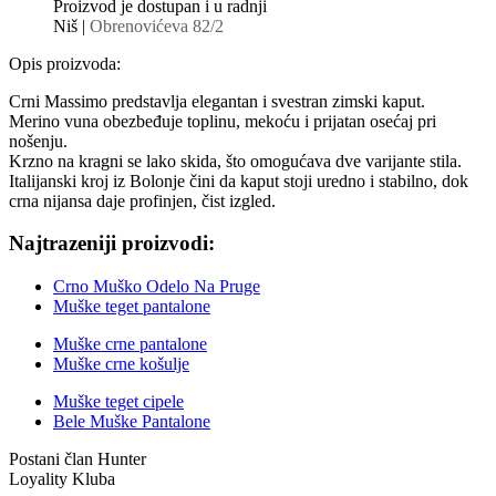
Proizvod je dostupan i u radnji
Niš |
Obrenovićeva 82/2
Opis proizvoda:
Crni Massimo predstavlja elegantan i svestran zimski kaput.
Merino vuna obezbeđuje toplinu, mekoću i prijatan osećaj pri
nošenju.
Krzno na kragni se lako skida, što omogućava dve varijante stila.
Italijanski kroj iz Bolonje čini da kaput stoji uredno i stabilno, dok
crna nijansa daje profinjen, čist izgled.
Najtrazeniji proizvodi:
Crno Muško Odelo Na Pruge
Muške teget pantalone
Muške crne pantalone
Muške crne košulje
Muške teget cipele
Bele Muške Pantalone
Postani član Hunter
Loyality Kluba