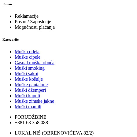
Pomoć
Reklamacije
Posao / Zaposlenje
Mogućnosti plaćanja
Kategorije
Muška odela
Muške cipele
Casual muška obuća
Muški smoking
Muški sakoi
Muške košulje
Muške pantalone
Muški džemperi
Muški kaputi
Muške zimske jakne
Muški mantili
PORUDŽBINE
+381 63 358 088
LOKAL NIŠ (OBRENOVIĆEVA 82/2)