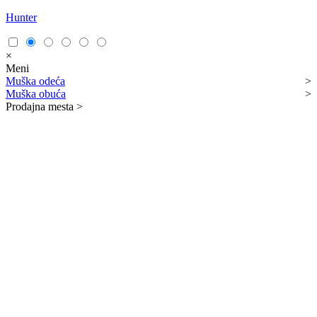
Hunter
×
Meni
Muška odeća
>
Muška obuća
>
Prodajna mesta
>
Lokal Niš - Obrenovićeva 82/2
>
Kako naručiti?
Više o brendu Hunter
Posao/Zaposlenje
Mogućnosti plaćanja