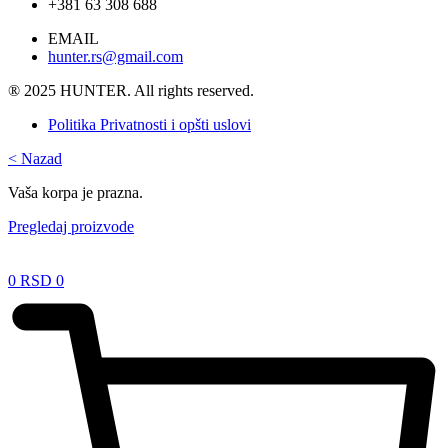
+381 63 308 688
EMAIL
hunter.rs@gmail.com
® 2025 HUNTER. All rights reserved.
Politika Privatnosti i opšti uslovi
<
Nazad
Vaša korpa je prazna.
Pregledaj proizvode
0
RSD
0