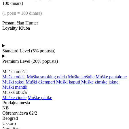
100 dinara)
(1 poen = 100 dinara)
Postani član Hunter
Loyality Kluba
Registruj se
Standard Level (5% popusta)
Premium Level (20% popusta)
Muška odeća
Muška odela
Muška smoking odela
Muške košulje
Muške pantalone
Muški sakoi
Muški džemperi
Muški kaputi
Muške zimske jakne
Muški mantili
Muška obuća
Muške cipele
Muške patike
Prodajna mesta
Niš
Obrenovićeva 82/2
Beograd
Uskoro
Novi Sad