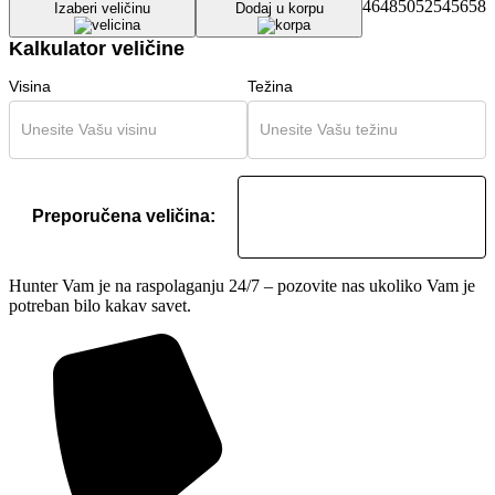
46
48
50
52
54
56
58
Izaberi veličinu
Dodaj u korpu
Kalkulator veličine
Visina
Težina
Preporučena veličina:
Hunter Vam je na raspolaganju 24/7 – pozovite nas ukoliko Vam je
potreban bilo kakav savet.