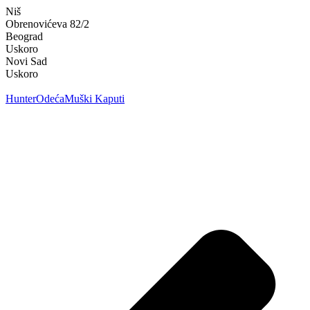
Niš
Obrenovićeva 82/2
Mapa →
Beograd
Uskoro
Novi Sad
Uskoro
Kako naručiti
Hunter
Odeća
Muški Kaputi