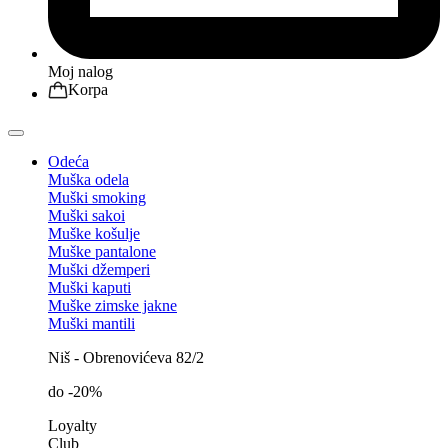
Moj nalog
Korpa
Odeća
Muška odela
Muški smoking
Muški sakoi
Muške košulje
Muške pantalone
Muški džemperi
Muški kaputi
Muške zimske jakne
Muški mantili
Niš - Obrenovićeva 82/2
do -20%
Loyalty
Club