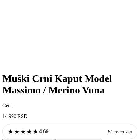
Muški Crni Kaput Model
Massimo / Merino Vuna
Cena
14.990
RSD
★
★
★
★
★
★
★
★
★
★
4.69
51 recenzija