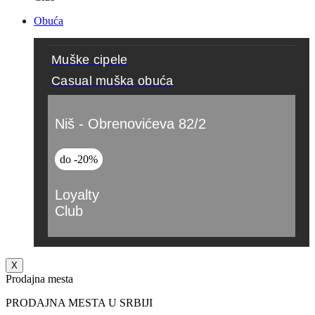
Obuća
Muške cipele
Casual muška obuća
Niš - Obrenovićeva 82/2
do -20%
Loyalty
Club
X
Prodajna mesta
PRODAJNA MESTA U SRBIJI