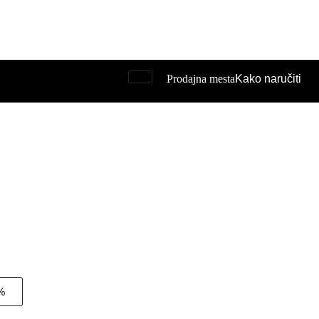
Prodajna mesta
Kako naručiti
%