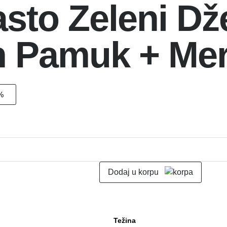
sto Zeleni Dž
ch Pamuk + Me
%
Dodaj u korpu
Težina