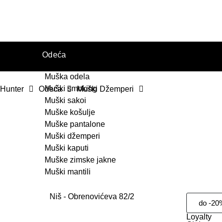
Odeća
Muška odela
Muški smoking
Hunter
Odeća
Muški Džemperi
Muški sakoi
Muške košulje
Muške pantalone
Muški džemperi
Muški kaputi
Muške zimske jakne
Muški mantili
Niš - Obrenovićeva 82/2
do -20
Loyalty