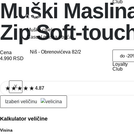
Muški Maslina
Club
Obuća
Zip Soft-tou
Muške cipele
Casual muška obuća
Niš - Obrenovićeva 82/2
Cena
do -20
4.990
RSD
Loyalty
Club
X
★
★
★
★
★
★
★
★
★
★
4.87
Izaberi veličinu
Kalkulator veličine
Visina