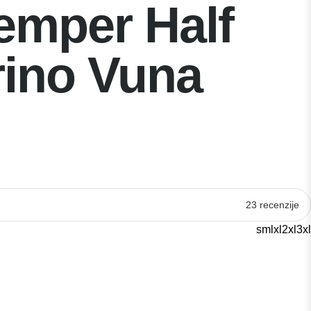
emper Half
rino Vuna
23 recenzije
s
m
l
xl
2xl
3xl