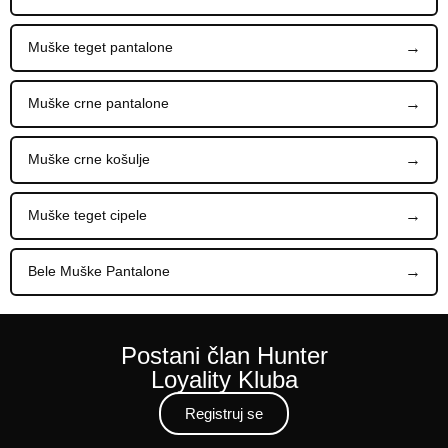
Muške teget pantalone
Muške crne pantalone
Muške crne košulje
Muške teget cipele
Bele Muške Pantalone
Postani član Hunter
Loyality Kluba
Registruj se