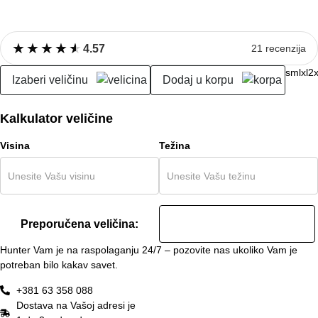
★
★
★
★
★
★
★
★
★
★
4.57
21 recenzija
s
m
l
xl
2x
Izaberi veličinu
Dodaj u korpu
Kalkulator veličine
Visina
Težina
Preporučena veličina:
Hunter Vam je na raspolaganju 24/7 – pozovite nas ukoliko Vam je
potreban bilo kakav savet.
+381 63 358 088
Dostava na Vašoj adresi je