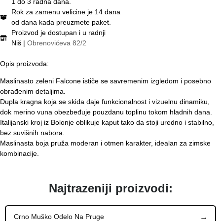
1 do 3 radna dana.
Rok za zamenu velicine je 14 dana
od dana kada preuzmete paket.
Proizvod je dostupan i u radnji
Niš |
Obrenovićeva 82/2
Opis proizvoda:
Maslinasto zeleni Falcone ističe se savremenim izgledom i posebno
obrađenim detaljima.
Dupla kragna koja se skida daje funkcionalnost i vizuelnu dinamiku,
dok merino vuna obezbeđuje pouzdanu toplinu tokom hladnih dana.
Italijanski kroj iz Bolonje oblikuje kaput tako da stoji uredno i stabilno,
bez suvišnih nabora.
Maslinasta boja pruža moderan i otmen karakter, idealan za zimske
kombinacije.
Najtrazeniji proizvodi:
Crno Muško Odelo Na Pruge