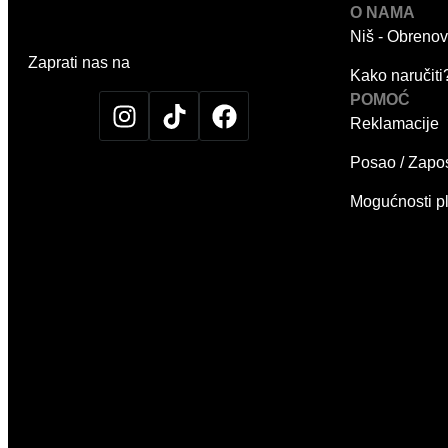
O NAMA
Niš - Obrenov
Zaprati nas na
Kako naručiti
POMOĆ
Reklamacije
Posao / Zapo
Mogućnosti p