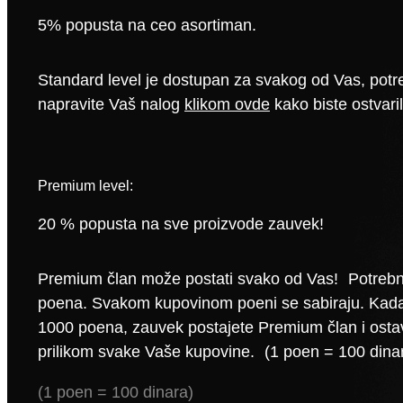
5% popusta na ceo asortiman.
Standard level je dostupan za svakog od Vas, pot
napravite Vaš nalog
klikom ovde
kako biste ostvari
Premium level:
20 % popusta na sve proizvode zauvek!
Premium član može postati svako od Vas! Potrebn
poena. Svakom kupovinom poeni se sabiraju. Kada
1000 poena, zauvek postajete Premium član i ost
prilikom svake Vaše kupovine. (1 poen = 100 dina
(1 poen = 100 dinara)