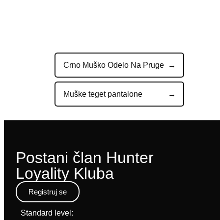
Crno Muško Odelo Na Pruge
Muške teget pantalone
Postani član Hunter
Loyality Kluba
Registruj se
Standard level: