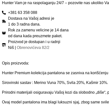
Hunter Vam je na raspolaganju 24/7 – pozovite nas ukoliko Va
+381 63 358 088
Dostava na Vašoj adresi je
1 do 3 radna dana.
Rok za zamenu velicine je 14 dana
od dana kada preuzmete paket.
Proizvod je dostupan i u radnji
Niš |
Obrenovićeva 82/2
Opis proizvoda:
Hunter Premium kolekcija pantalona se zasniva na korišćenju l
Sirovinski sastav : Merino Vuna 70%, Svila 20%, Kašmir 10%.
Prirodni materijali osiguravaju Vašoj kozi da slobodno „diše“, 
Ovaj model pantalona ima blagi luksuzni sjaj, zbog same svile