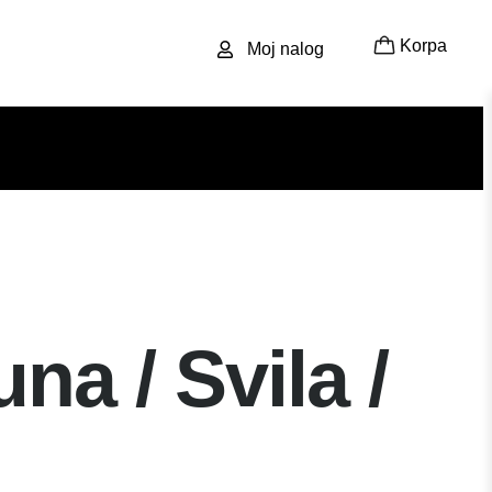
Korpa
Moj nalog
a / Svila /