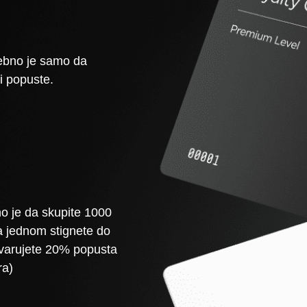
rebno je samo da
li popuste.
o je da skupite 1000
 jednom stignete do
avarujete 20% popusta
ra)