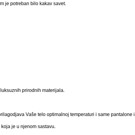
m je potreban bilo kakav savet.
uksuznih prirodnih materijala.
prilagodjava Vaše telo optimalnoj temperaturi i same pantalone i
 koja je u njenom sastavu.