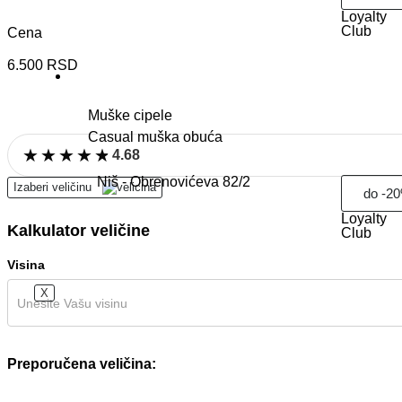
Loyalty
Club
Cena
6.500
RSD
Obuća
Muške cipele
Casual muška obuća
★
★
★
★
★
★
★
★
★
★
4.68
Niš - Obrenovićeva 82/2
Izaberi veličinu
do -2
Loyalty
Kalkulator veličine
Club
Visina
X
Preporučena veličina: