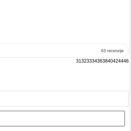
63 recenzije
31
32
33
34
36
38
40
42
44
46