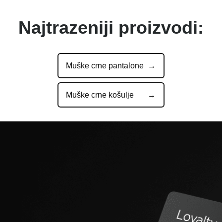
Najtrazeniji proizvodi:
Muške crne pantalone
Muške crne košulje