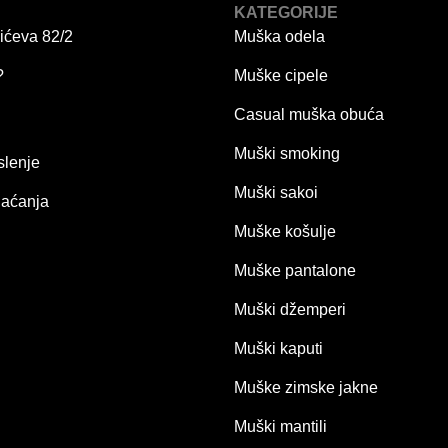
KATEGORIJE
ićeva 82/2
Muška odela
?
Muške cipele
Casual muška obuća
Muški smoking
slenje
Muški sakoi
laćanja
Muške košulje
Muške pantalone
Muški džemperi
Muški kaputi
Muške zimske jakne
Muški mantili