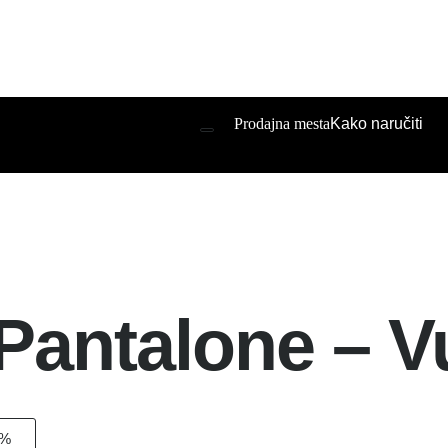
Prodajna mesta
Kako naručiti
antalone – Vun
0%