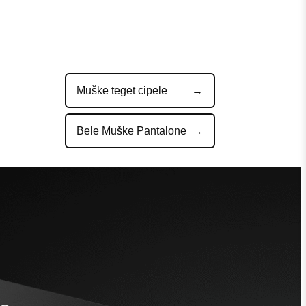
Muške teget cipele
Bele Muške Pantalone