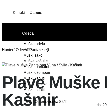
O nama
Kontakt
Odeća
Muška odela
Muški smoking
Hunter
Odeća
Pantalone
Muški sakoi
Muške košulje
Muške pantalone
Muški džemperi
Plave Muške P
Muški kaputi
Muške zimske jakne
Muški mantili
Kašmir
Niš - Obrenovićeva 82/2
do -2