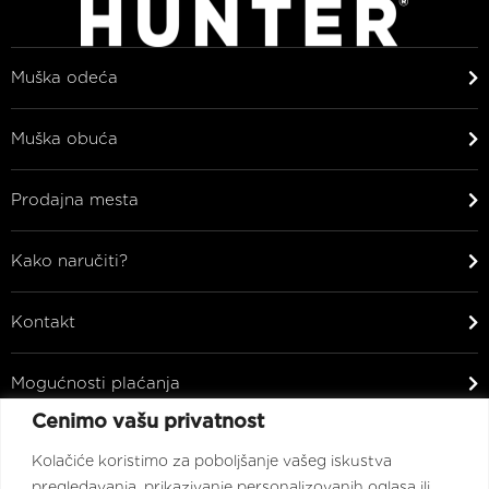
Muška odeća
Muška obuća
Prodajna mesta
Kako naručiti?
Kontakt
Mogućnosti plaćanja
Cenimo vašu privatnost
Ostalo
Kolačiće koristimo za poboljšanje vašeg iskustva
pregledavanja, prikazivanje personalizovanih oglasa ili