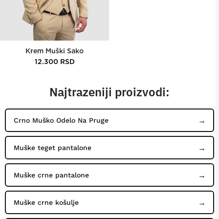
Krem Muški Sako
12.300
RSD
Najtrazeniji proizvodi:
Crno Muško Odelo Na Pruge
Muške teget pantalone
Muške crne pantalone
Muške crne košulje