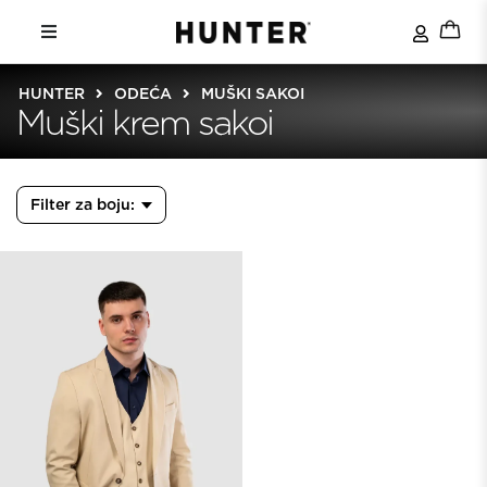
HUNTER
ODEĆA
MUŠKI SAKOI
Muški krem sakoi
Filter za boju: