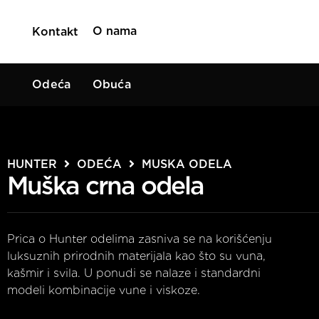
O nama
Kontakt
Odeća
Obuća
HUNTER
ODEĆA
MUSKA ODELA
Muška crna odela
Prica o Hunter odelima zasniva se na korišćenju
luksuznih prirodnih materijala kao što su vuna,
kašmir i svila. U ponudi se nalaze i standardni
modeli kombinacije vune i viskoze.