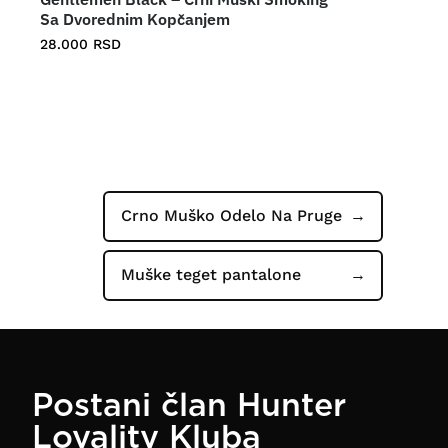
Sa Dvorednim Kopčanjem
28.000
RSD
Crno Muško Odelo Na Pruge
Muške teget pantalone
Postani član Hunter
Loyality Kluba