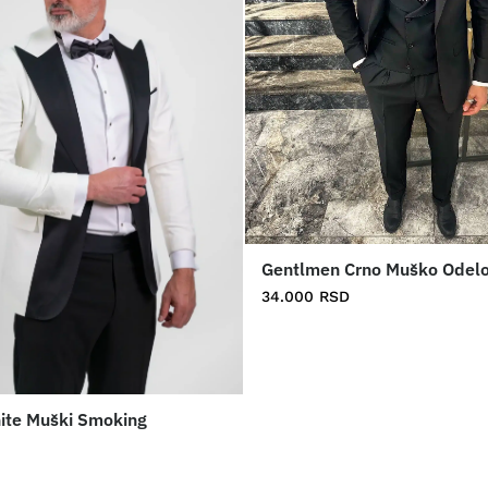
Gentlmen Crno Muško Odel
34.000
RSD
ite Muški Smoking