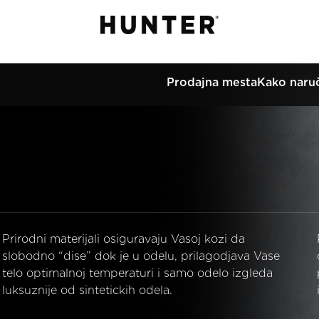
Prodajna mesta
Kako naruč
Prirodni materijali osiguravaju Vasoj kozi da
slobodno “dise” dok je u odelu, prilagodjava Vase
telo optimalnoj temperaturi i samo odelo izgleda
luksuznije od sintetickih odela.