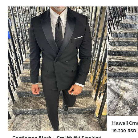
Hawaii Crn
19.200
RSD
Gentlemen Black – Crni Muški Smoking