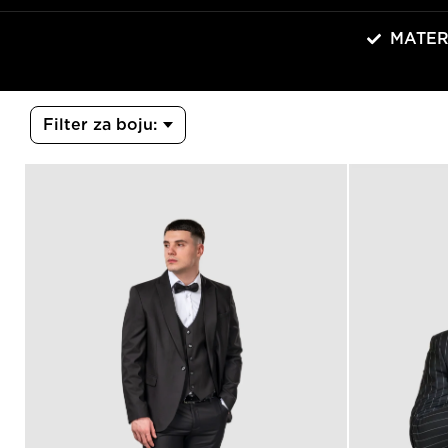
MATER
Filter za boju: