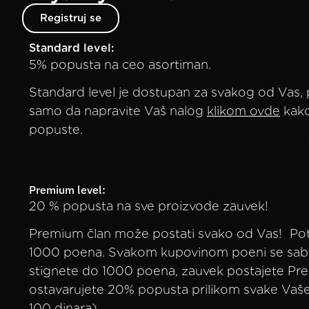
Registruj se
Standard level:
5% popusta na ceo asortiman.
Standard level je dostupan za svakog od Vas,
samo da napravite Vaš nalog
klikom ovde
kako 
popuste.
Premium level:
20 % popusta na sve proizvode zauvek!
Premium član može postati svako od Vas! Pot
1000 poena. Svakom kupovinom poeni se sabi
stignete do 1000 poena, zauvek postajete Pre
ostavarujete 20% popusta prilikom svake Vaše
100 dinara)