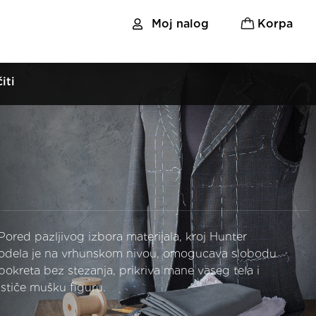
Moj nalog
Korpa
iti
Pored pazljivog izbora materijala, kroj Hunter
odela je na vrhunskom nivou, omogucava slobodu
pokreta bez stezanja, prikriva mane vaseg tela i
ističe mušku figuru.