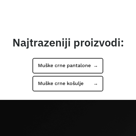
Najtrazeniji proizvodi:
Muške crne pantalone
Muške crne košulje