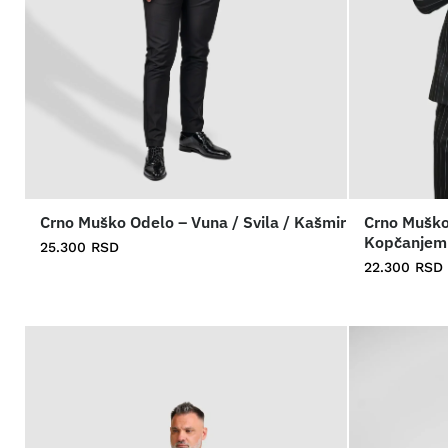
Crno Muško Odelo – Vuna / Svila / Kašmir
Crno Muško
Kopčanjem
25.300
RSD
22.300
RSD