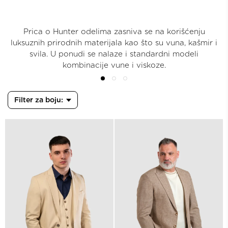
Prica o Hunter odelima zasniva se na korišćenju
luksuznih prirodnih materijala kao što su vuna, kašmir i
svila. U ponudi se nalaze i standardni modeli
kombinacije vune i viskoze.
Filter za boju: