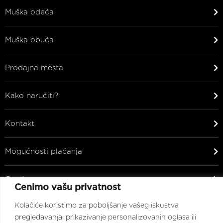
Muška odeća
Muška obuća
Prodajna mesta
Kako naručiti?
Kontakt
Mogućnosti plaćanja
Ostalo
Cenimo vašu privatnost
Zaprati nas na
Kolačiće koristimo za poboljšanje vašeg iskustva
pregledavanja, prikazivanje personalizovanih oglasa ili