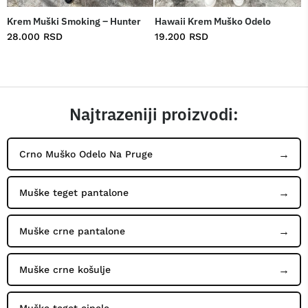
Krem Muški Smoking – Hunter
Hawaii Krem Muško Odelo
28.000
RSD
19.200
RSD
Najtrazeniji proizvodi:
Crno Muško Odelo Na Pruge
Muške teget pantalone
Muške crne pantalone
Muške crne košulje
Muške teget cipele