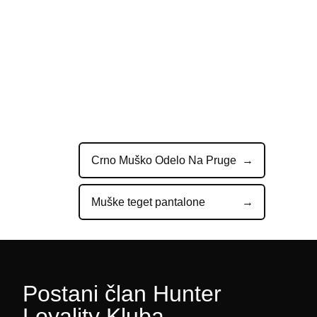
Crno Muško Odelo Na Pruge
Muške teget pantalone
Postani član Hunter
Loyality Kluba