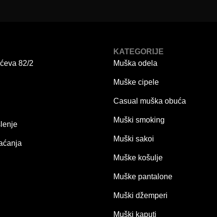
KATEGORIJE
ićeva 82/2
Muška odela
Muške cipele
Casual muška obuća
Muški smoking
lenje
Muški sakoi
aćanja
Muške košulje
Muške pantalone
Muški džemperi
Muški kaputi