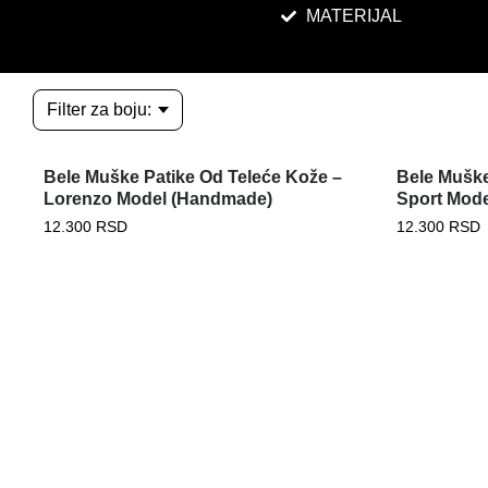
MATERIJAL
Filter za boju:
Bele Muške Patike Od Teleće Kože –
Bele Muške
Lorenzo Model (Handmade)
Sport Mod
12.300
RSD
12.300
RSD