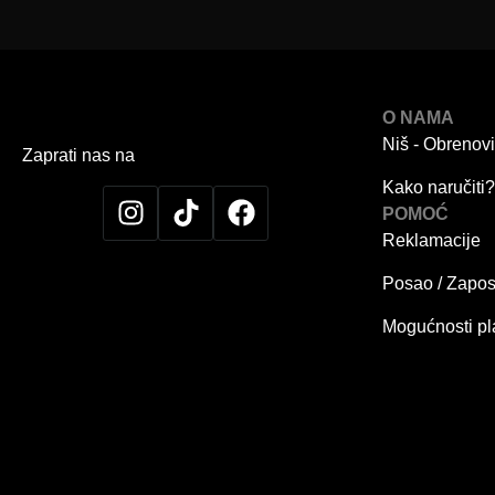
O NAMA
Niš - Obrenov
Zaprati nas na
Kako naručiti?
POMOĆ
Reklamacije
Posao / Zapos
Mogućnosti pl