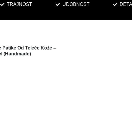
TRAJNOST
UDOBNOST
DETA
 Patike Od Teleće Kože –
el (Handmade)