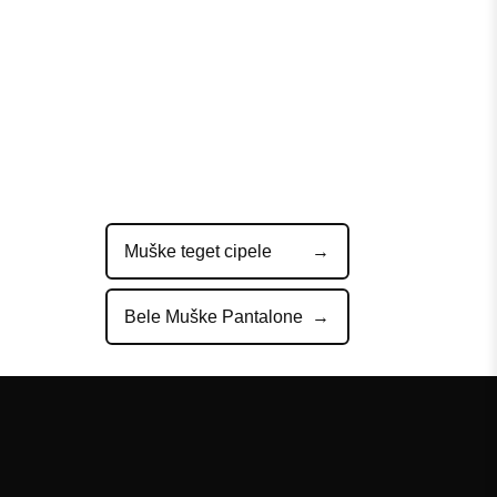
Muške teget cipele
Bele Muške Pantalone