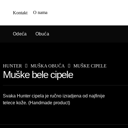
O nama
Kontakt
Odeća
Obuća
HUNTER
MUŠKA OBUĆA
MUŠKE CIPELE
Muške bele cipele
Svaka Hunter cipela je ručno izradjena od najfinije
telece kože. (Handmade product)