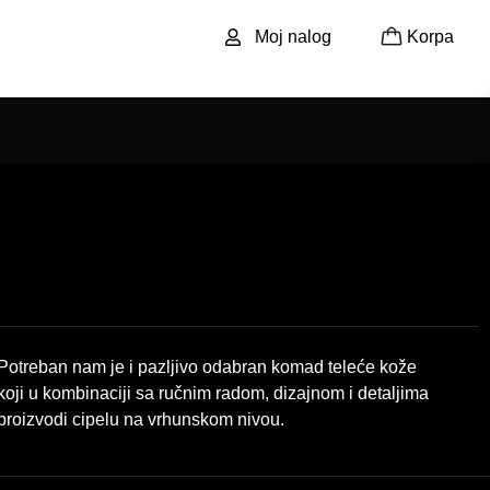
Moj nalog
Korpa
Potreban nam je i pazljivo odabran komad teleće kože
koji u kombinaciji sa ručnim radom, dizajnom i detaljima
proizvodi cipelu na vrhunskom nivou.