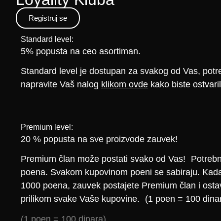
Registruj se
Standard level:
5% popusta na ceo asortiman.
Standard level je dostupan za svakog od Vas, pot
napravite Vaš nalog
klikom ovde
kako biste ostvari
Premium level:
20 % popusta na sve proizvode zauvek!
Premium član može postati svako od Vas! Potrebn
poena. Svakom kupovinom poeni se sabiraju. Kada
1000 poena, zauvek postajete Premium član i ost
prilikom svake Vaše kupovine. (1 poen = 100 dina
(1 poen = 100 dinara)