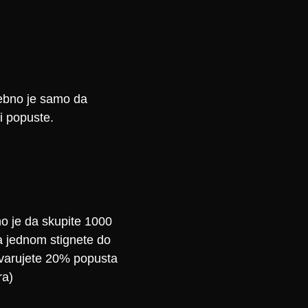
rebno je samo da
li popuste.
o je da skupite 1000
 jednom stignete do
avarujete 20% popusta
ra)